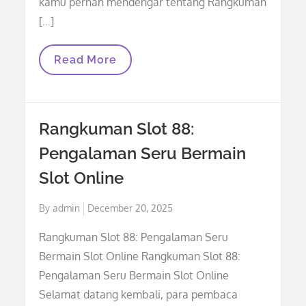
kamu pernah mendengar tentang Rangkuman
[…]
Exploring
Read More
The
Excitement
Of
Rangkuman
Slot
Rangkuman Slot 88:
77:
A
Pengalaman Seru Bermain
Fun
Review
Slot Online
Posted
By
admin
December 20, 2025
on
Rangkuman Slot 88: Pengalaman Seru
Bermain Slot Online Rangkuman Slot 88:
Pengalaman Seru Bermain Slot Online
Selamat datang kembali, para pembaca