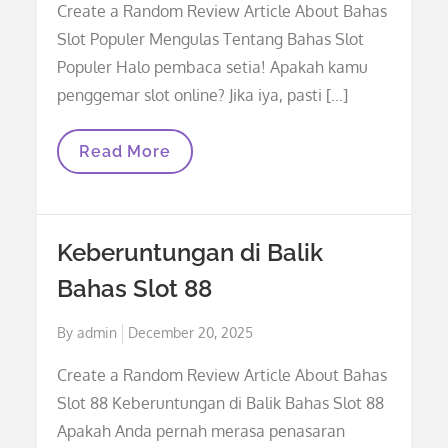
Create a Random Review Article About Bahas
Slot Populer Mengulas Tentang Bahas Slot
Populer Halo pembaca setia! Apakah kamu
penggemar slot online? Jika iya, pasti […]
Mengulas
Read More
Tentang
Bahas
Slot
Populer
Keberuntungan di Balik
Bahas Slot 88
Posted
By
admin
December 20, 2025
on
Create a Random Review Article About Bahas
Slot 88 Keberuntungan di Balik Bahas Slot 88
Apakah Anda pernah merasa penasaran