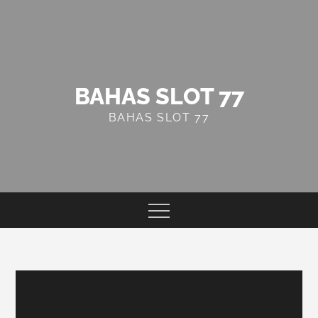
Skip
to
content
BAHAS SLOT 77
BAHAS SLOT 77