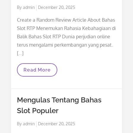
Posted
By
admin
December 20, 2025
on
Create a Random Review Article About Bahas
Slot RTP Menemukan Rahasia Kebahagiaan di
Balik Bahas Slot RTP Dunia perjudian online
terus mengalami perkembangan yang pesat.
[…]
Menemukan
Read More
Rahasia
Kebahagiaan
Di
Balik
Bahas
Mengulas Tentang Bahas
Slot
RTP
Slot Populer
Posted
By
admin
December 20, 2025
on