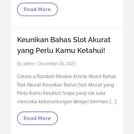
Mengenal
Read More
Lebih
Dekat
Bahas
Slot
Online
Keunikan Bahas Slot Akurat
yang Perlu Kamu Ketahui!
Posted
By
admin
December 20, 2025
on
Create a Random Review Article About Bahas
Slot Akurat Keunikan Bahas Slot Akurat yang
Perlu Kamu Ketahui! Siapa yang tak suka
mencoba keberuntungan dengan bermain […]
Keunikan
Read More
Bahas
Slot
Akurat