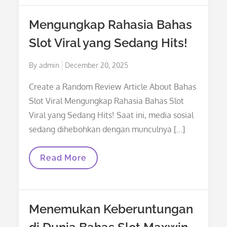
Yang
Perlu
Mengungkap Rahasia Bahas
Kamu
Ketahui!
Slot Viral yang Sedang Hits!
Posted
By
admin
December 20, 2025
on
Create a Random Review Article About Bahas
Slot Viral Mengungkap Rahasia Bahas Slot
Viral yang Sedang Hits! Saat ini, media sosial
sedang dihebohkan dengan munculnya […]
Mengungkap
Read More
Rahasia
Bahas
Slot
Viral
Yang
Menemukan Keberuntungan
Sedang
Hits!