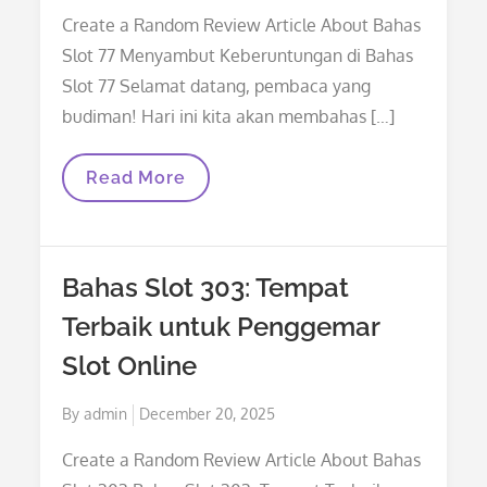
on
Create a Random Review Article About Bahas
Slot 77 Menyambut Keberuntungan di Bahas
Slot 77 Selamat datang, pembaca yang
budiman! Hari ini kita akan membahas […]
Menyambut
Read More
Keberuntungan
Di
Bahas
Slot
77
Bahas Slot 303: Tempat
Terbaik untuk Penggemar
Slot Online
Posted
By
admin
December 20, 2025
on
Create a Random Review Article About Bahas