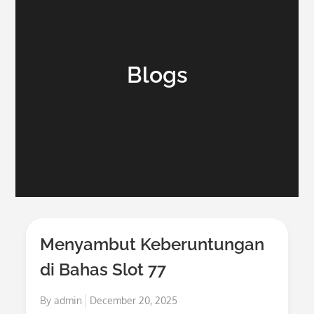
Blogs
Menyambut Keberuntungan
di Bahas Slot 77
Posted
By
admin
December 20, 2025