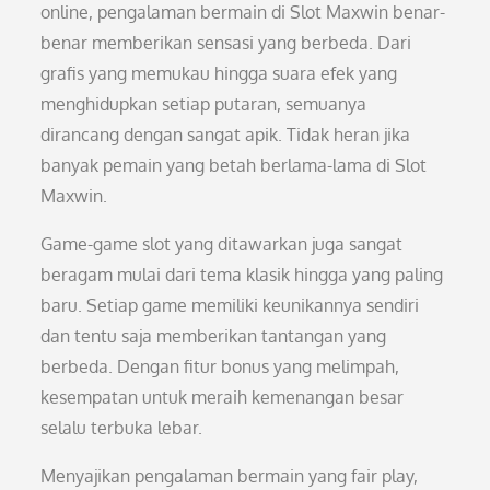
online, pengalaman bermain di Slot Maxwin benar-
benar memberikan sensasi yang berbeda. Dari
grafis yang memukau hingga suara efek yang
menghidupkan setiap putaran, semuanya
dirancang dengan sangat apik. Tidak heran jika
banyak pemain yang betah berlama-lama di Slot
Maxwin.
Game-game slot yang ditawarkan juga sangat
beragam mulai dari tema klasik hingga yang paling
baru. Setiap game memiliki keunikannya sendiri
dan tentu saja memberikan tantangan yang
berbeda. Dengan fitur bonus yang melimpah,
kesempatan untuk meraih kemenangan besar
selalu terbuka lebar.
Menyajikan pengalaman bermain yang fair play,