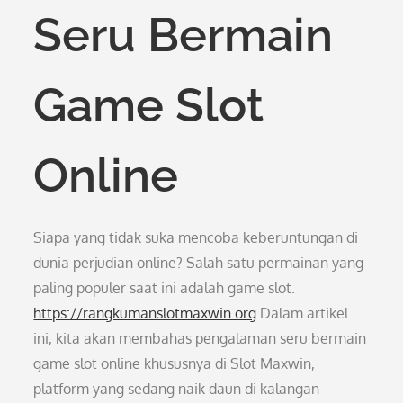
Seru Bermain
Game Slot
Online
Siapa yang tidak suka mencoba keberuntungan di
dunia perjudian online? Salah satu permainan yang
paling populer saat ini adalah game slot.
https://rangkumanslotmaxwin.org
Dalam artikel
ini, kita akan membahas pengalaman seru bermain
game slot online khususnya di Slot Maxwin,
platform yang sedang naik daun di kalangan