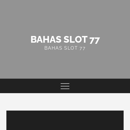
Skip
to
content
BAHAS SLOT 77
BAHAS SLOT 77