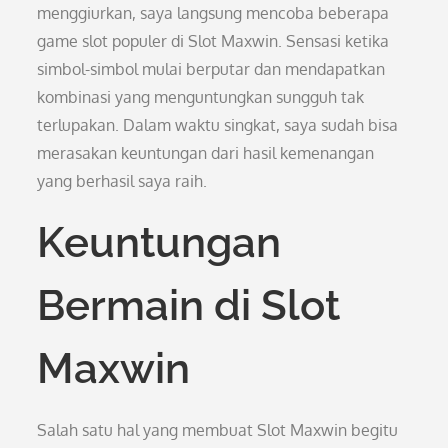
menggiurkan, saya langsung mencoba beberapa
game slot populer di Slot Maxwin. Sensasi ketika
simbol-simbol mulai berputar dan mendapatkan
kombinasi yang menguntungkan sungguh tak
terlupakan. Dalam waktu singkat, saya sudah bisa
merasakan keuntungan dari hasil kemenangan
yang berhasil saya raih.
Keuntungan
Bermain di Slot
Maxwin
Salah satu hal yang membuat Slot Maxwin begitu