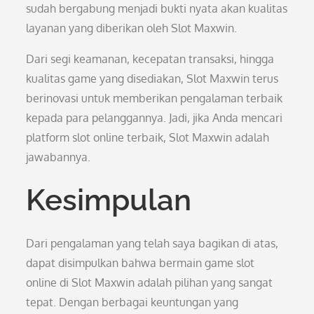
sudah bergabung menjadi bukti nyata akan kualitas
layanan yang diberikan oleh Slot Maxwin.
Dari segi keamanan, kecepatan transaksi, hingga
kualitas game yang disediakan, Slot Maxwin terus
berinovasi untuk memberikan pengalaman terbaik
kepada para pelanggannya. Jadi, jika Anda mencari
platform slot online terbaik, Slot Maxwin adalah
jawabannya.
Kesimpulan
Dari pengalaman yang telah saya bagikan di atas,
dapat disimpulkan bahwa bermain game slot
online di Slot Maxwin adalah pilihan yang sangat
tepat. Dengan berbagai keuntungan yang