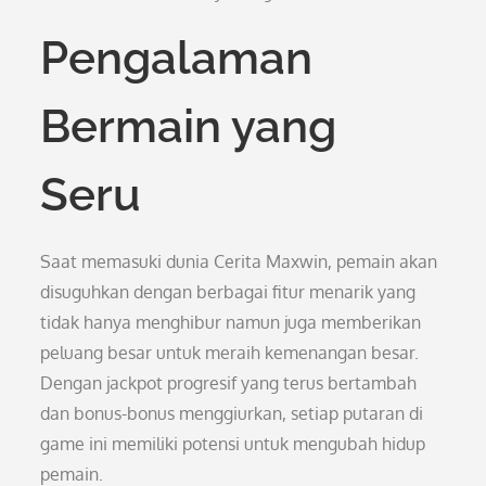
Pengalaman
Bermain yang
Seru
Saat memasuki dunia Cerita Maxwin, pemain akan
disuguhkan dengan berbagai fitur menarik yang
tidak hanya menghibur namun juga memberikan
peluang besar untuk meraih kemenangan besar.
Dengan jackpot progresif yang terus bertambah
dan bonus-bonus menggiurkan, setiap putaran di
game ini memiliki potensi untuk mengubah hidup
pemain.