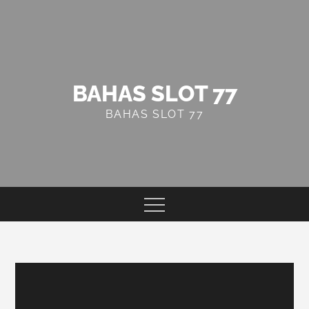
Skip
to
content
BAHAS SLOT 77
BAHAS SLOT 77