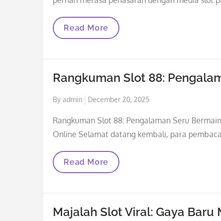
pernah merasa penasaran dengan media slot p
Menemukan
Read More
Keunikan
Media
Slot
Paten
Rangkuman Slot 88: Pengalam
Posted
By
admin
December 20, 2025
on
Rangkuman Slot 88: Pengalaman Seru Bermain 
Online Selamat datang kembali, para pembaca s
Rangkuman
Read More
Slot
88:
Pengalaman
Seru
Bermain
Majalah Slot Viral: Gaya Ba
Slot
Online