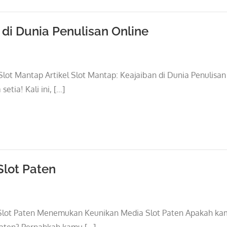
 di Dunia Penulisan Online
Slot Mantap Artikel Slot Mantap: Keajaiban di Dunia Penulisan
tia! Kali ini, […]
lot Paten
 Slot Paten Menemukan Keunikan Media Slot Paten Apakah k