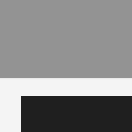
Skip
to
content