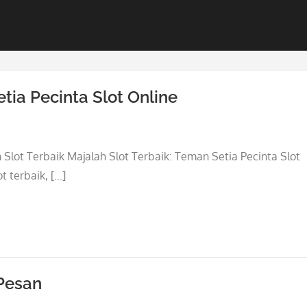
tia Pecinta Slot Online
Slot Terbaik Majalah Slot Terbaik: Teman Setia Pecinta Slot
t terbaik, […]
 Pesan